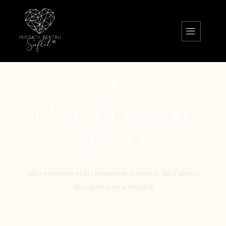
INVITAȚII PENTRU
SUFLET
Abia așteptăm să-ți cunoaștem povestea. Până atunci,
descoper-o pe a noastră!
AFLĂ MAI MULTE