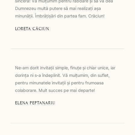
sinceră! Vă mulțumim pentru răbdare și să vă dea
Dumnezeu multă putere să mai realizați așa
minunății. Îmbrățișări din partea fam. Crăciun!
LORETA CĂCIUN
Ne-am dorit invitații simple, finuțe și chiar unice, iar
dorința ni s-a îndeplinit. Vă mulțumim, din suflet,
pentru minunatele invitații și pentru frumoasa
colaborare. Mult succes pe mai departe!
ELENA PEPTANARIU