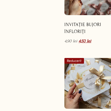
INVITAȚIE BUJORI
ÎNFLORIȚI
4,90
lei
4,50
lei
Reduceri!