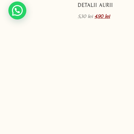
DETALII AURII
5,30
lei
4,90
lei
EVENIMENTE PENTRU SUFLET SRL
MENIU
CUI: 42093200
Acasă
J33/26/2020
Povestea 