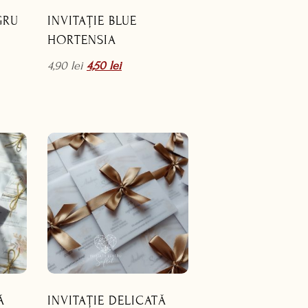
GRU
INVITAȚIE BLUE
HORTENSIA
4,90
lei
4,50
lei
Ă
INVITAȚIE DELICATĂ