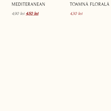
MEDITERANEAN
TOAMNĂ FLORALĂ
4,90
lei
4,50
lei
4,30
lei
1
2
3
4
…
6
7
8
→
LINK-URI UTILE
Politică de confidențialitate
noastră
Politică cookie