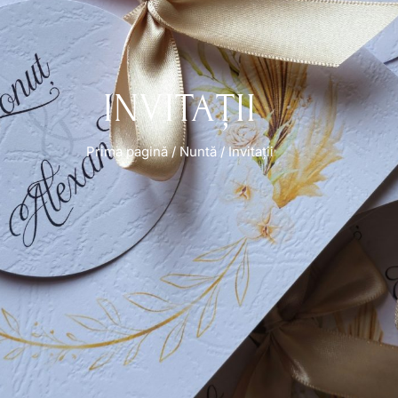
INVITAȚII
Prima pagină
/
Nuntă
/ Invitații