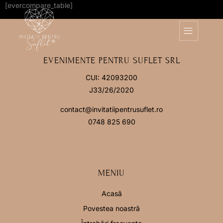
[evercompare_table]
EVENIMENTE PENTRU SUFLET SRL
CUI: 42093200
J33/26/2020
contact@invitatiipentrusuflet.ro
0748 825 690
Facebook
Instagram
MENIU
Acasă
Povestea noastră