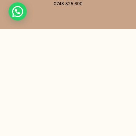
0748 825 690
Facebook
Instagram
MENIU
Acasă
Povestea noastră
Întrebări frecvente
Contact
LINK-URI UTILE
Politică de confidențialitate
Politică cookie
Termeni și condiții