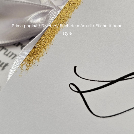
Prima pagină
/
Diverse
/
Etichete mărturii
/ Etichetă boho
style