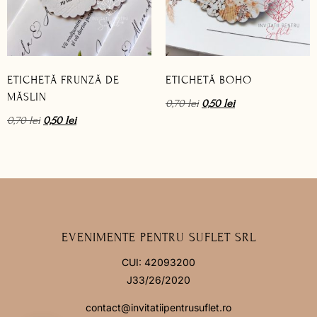
ETICHETĂ FRUNZĂ DE
ETICHETĂ BOHO
MĂSLIN
0,70
lei
0,50
lei
0,70
lei
0,50
lei
EVENIMENTE PENTRU SUFLET SRL
CUI: 42093200
J33/26/2020
contact@invitatiipentrusuflet.ro