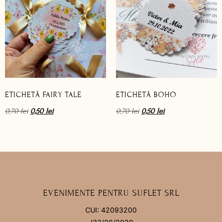
ETICHETĂ FAIRY TALE
ETICHETĂ BOHO
0,70
lei
0,50
lei
0,70
lei
0,50
lei
EVENIMENTE PENTRU SUFLET SRL
CUI: 42093200