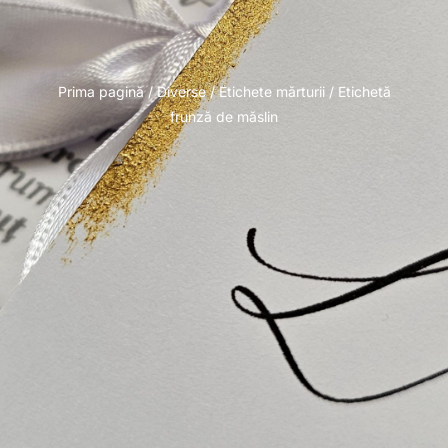
Prima pagină
/
Diverse
/
Etichete mărturii
/ Etichetă
frunză de măslin