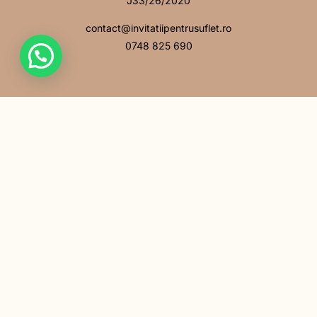
J33/26/2020
contact@invitatiipentrusuflet.ro
0748 825 690
Facebook
Instagram
MENIU
Acasă
Povestea noastră
Întrebări frecvente
Contact
LINK-URI UTILE
Politică de confidențialitate
Politică cookie