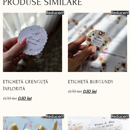
PRODUSE SIMILARE
Reduceri!
Reduceri!
ETICHETĂ CRENGUȚĂ
ETICHETĂ BURGUNDY
ÎNFLORITĂ
0,70
lei
0,50
lei
0,70
lei
0,50
lei
Reduceri!
Reduceri!