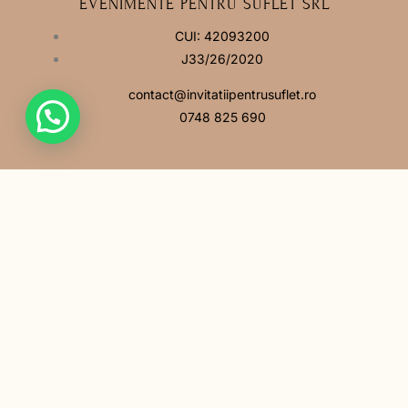
EVENIMENTE PENTRU SUFLET SRL
CUI: 42093200
J33/26/2020
contact@invitatiipentrusuflet.ro
0748 825 690
Facebook
Instagram
MENIU
Acasă
Povestea noastră
Întrebări frecvente
Contact
LINK-URI UTILE