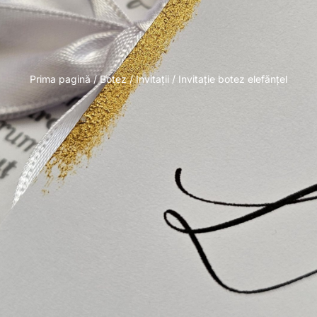
Prima pagină
/
Botez
/
Invitații
/ Invitație botez elefănțel