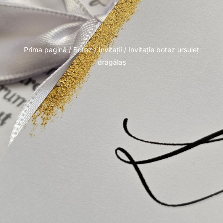
Prima pagină
/
Botez
/
Invitații
/ Invitație botez ursuleț
drăgălaș