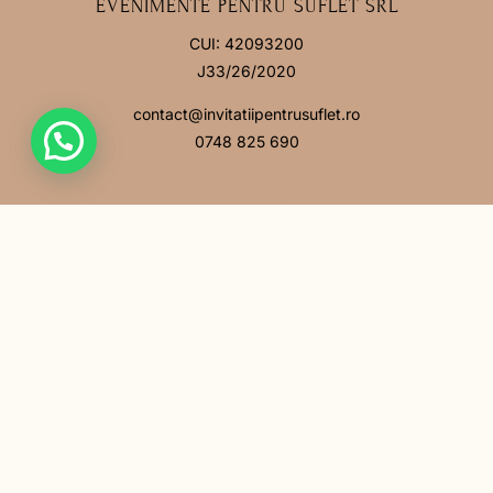
EVENIMENTE PENTRU SUFLET SRL
CUI: 42093200
J33/26/2020
contact@invitatiipentrusuflet.ro
0748 825 690
Facebook
Instagram
MENIU
Acasă
Povestea noastră
Întrebări frecvente
Contact
LINK-URI UTILE