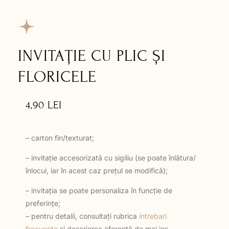
INVITAȚIE CU PLIC ȘI
FLORICELE
4,90
LEI
– carton fin/texturat;
– invitație accesorizată cu sigiliu (se poate înlătura/
înlocui, iar în acest caz prețul se modifică);
– invitația se poate personaliza în funcție de
preferințe;
– pentru detalii, consultați rubrica
intrebari
frecvente
și descrierea aferentă de mai jos.