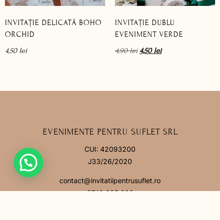
INVITAȚIE DELICATĂ BOHO
INVITAȚIE DUBLU
ORCHID
EVENIMENT VERDE
4,50
lei
4,90
lei
4,50
lei
EVENIMENTE PENTRU SUFLET SRL
CUI: 42093200
J33/26/2020
contact@invitatiipentrusuflet.ro
0748 825 690
Facebook
Instagram