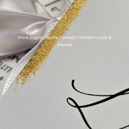
Prima pagină
/
Nuntă
/
Invitații
/ Invitație cu plic și
floricele