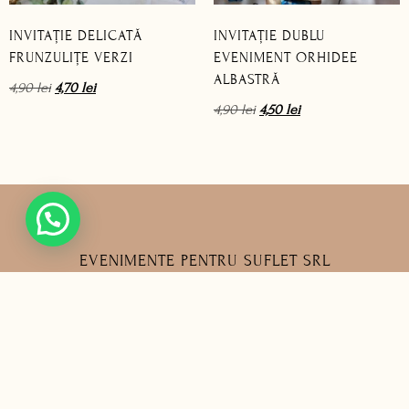
INVITAȚIE DELICATĂ
INVITAȚIE DUBLU
FRUNZULIȚE VERZI
EVENIMENT ORHIDEE
ALBASTRĂ
4,90
lei
4,70
lei
4,90
lei
4,50
lei
EVENIMENTE PENTRU SUFLET SRL
CUI: 42093200
J33/26/2020
contact@invitatiipentrusuflet.ro
0748 825 690