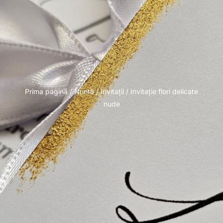
Prima pagină
/
Nuntă
/
Invitații
/ Invitație flori delicate
nude