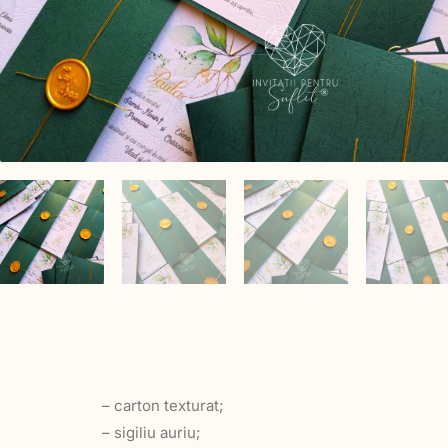
– carton texturat;
– sigiliu auriu;