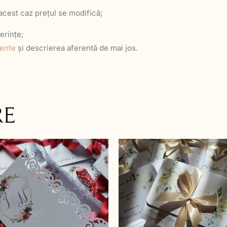
 acest caz prețul se modifică;
erințe;
vente
și descrierea aferentă de mai jos.
RE