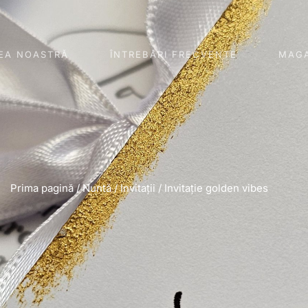
EA NOASTRĂ
ÎNTREBĂRI FRECVENTE
MAGA
Prima pagină
/
Nuntă
/
Invitații
/ Invitație golden vibes