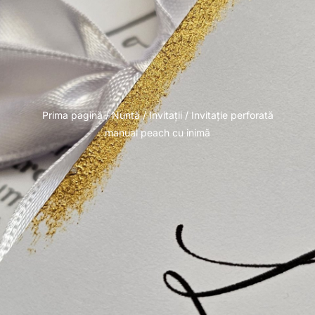
Prima pagină
/
Nuntă
/
Invitații
/ Invitație perforată
manual peach cu inimă