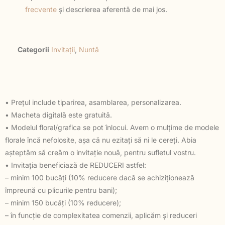
frecvente
și descrierea aferentă de mai jos.
Categorii
Invitații
,
Nuntă
• Prețul include tiparirea, asamblarea, personalizarea.
• Macheta digitală este gratuită.
• Modelul floral/grafica se pot înlocui. Avem o mulțime de modele
florale încă nefolosite, așa că nu ezitați să ni le cereți. Abia
așteptăm să creăm o invitație nouă, pentru sufletul vostru.
• Invitația beneficiază de REDUCERI astfel:
– minim 100 bucăți (10% reducere dacă se achiziționează
împreună cu plicurile pentru bani);
– minim 150 bucăți (10% reducere);
– în funcție de complexitatea comenzii, aplicăm și reduceri