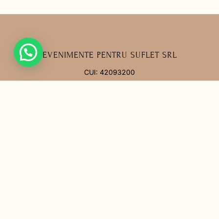
EVENIMENTE PENTRU SUFLET SRL
CUI: 42093200
J33/26/2020
contact@invitatiipentrusuflet.ro
0748 825 690
Facebook
Instagram
MENIU
Acasă
Povestea noastră
Întrebări frecvente