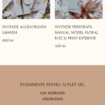
INVITAȚIE ACCESORIZATĂ
INVITAȚIE PERFORATĂ
LAVANDĂ
MANUAL, MODEL FLORAL
ROZ ȘI PRINT EXTERIOR
8,90
lei
5,90
lei
EVENIMENTE PENTRU SUFLET SRL
CUI: 42093200
J33/26/2020