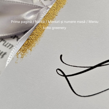
Prima pagină
/
Nuntă
/
Meniuri și numere masă
/ Meniu
boho greenery