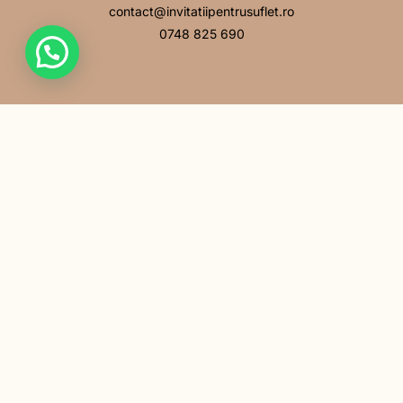
contact@invitatiipentrusuflet.ro
0748 825 690
Facebook
Instagram
MENIU
Acasă
Povestea noastră
Întrebări frecvente
Contact
LINK-URI UTILE
Politică de confidențialitate
Politică cookie
Termeni și condiții