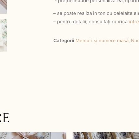
‘- prețul include personalizarea, tipări
– se poate realiza în ton cu celelalte 
– pentru detalii, consultați rubrica
intr
Categorii
Meniuri și numere masă
,
Nun
RE