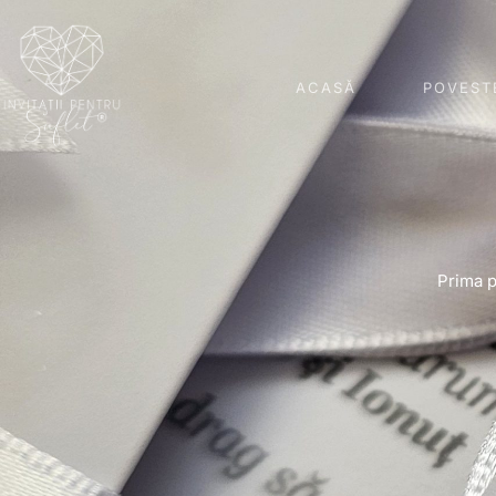
ACASĂ
POVEST
Prima 