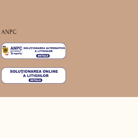
ANPC
.ro