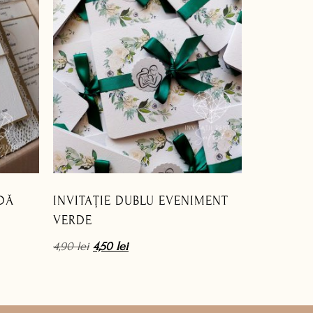
NDĂ
INVITAȚIE DUBLU EVENIMENT
VERDE
4,90
lei
4,50
lei