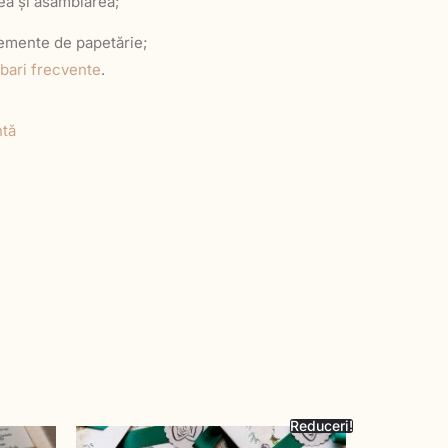
rea și asamblarea;
elemente de papetărie;
ebari frecvente
.
tă
Reduceri!