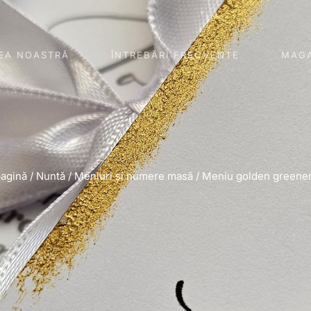
EA NOASTRĂ
ÎNTREBĂRI FRECVENTE
MAGA
pagină
/
Nuntă
/
Meniuri și numere masă
/ Meniu golden greene