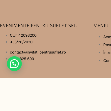
EVENIMENTE PENTRU SUFLET SRL
MENIU
CUI: 42093200
Aca
J33/26/2020
Pove
contact@invitatiipentrusuflet.ro
Într
0748 825 690
Con
Facebook
Instagram
© Copyright 2024 Invit