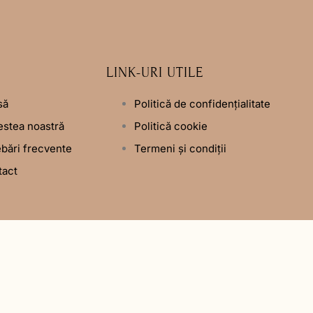
LINK-URI UTILE
să
Politică de confidențialitate
stea noastră
Politică cookie
ebări frecvente
Termeni și condiții
tact
atiipentrusuflet.ro Toate drepturile rezervate | Design by
Epixel