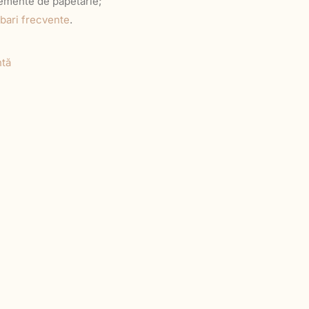
elemente de papetărie;
ebari frecvente
.
tă