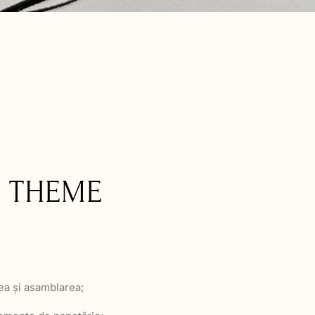
C THEME
rea și asamblarea;