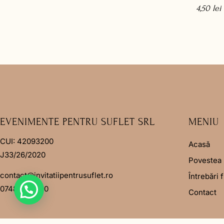
4,50
lei
EVENIMENTE PENTRU SUFLET SRL
MENIU
CUI: 42093200
Acasă
J33/26/2020
Povestea 
contact@invitatiipentrusuflet.ro
Întrebări 
0748 825 690
Contact
Facebook
Instagram