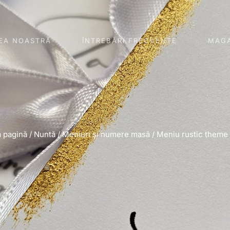
EA NOASTRĂ
ÎNTREBĂRI FRECVENTE
MAGA
 pagină
/
Nuntă
/
Meniuri și numere masă
/ Meniu rustic theme