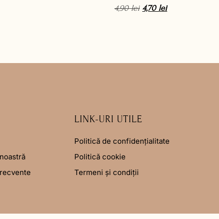
4,90
lei
4,70
lei
LINK-URI UTILE
Politică de confidențialitate
noastră
Politică cookie
frecvente
Termeni și condiții