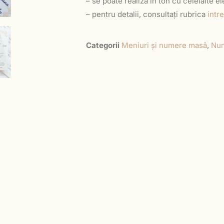
– se poate realiza în ton cu celelalte 
– pentru detalii, consultați rubrica
intr
Categorii
Meniuri și numere masă
,
Nun