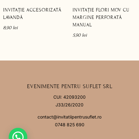
INVITAȚIE ACCESORIZATĂ
INVITAȚIE FLORI MOV CU
LAVANDĂ
MARGINE PERFORATĂ
MANUAL
8,90
lei
5,90
lei
EVENIMENTE PENTRU SUFLET SRL
CUI: 42093200
J33/26/2020
contact@invitatiipentrusuflet.ro
0748 825 690
Facebook
Instagram