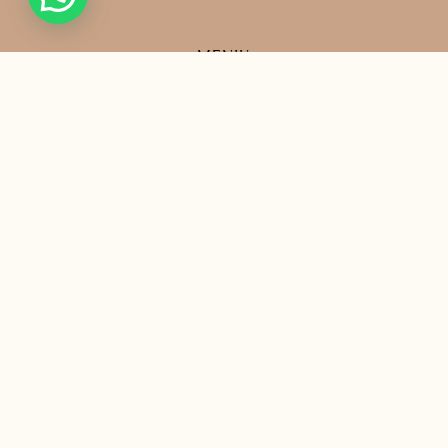
MENIU
Acasă
Povestea noastră
Întrebări frecvente
Contact
LINK-URI UTILE
Politică de confidențialitate
Politică cookie
Termeni și condiții
ANPC