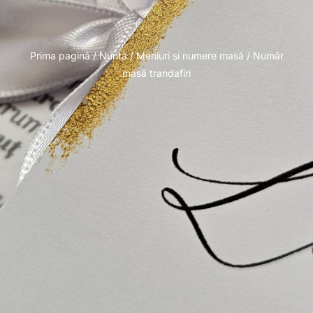
Prima pagină
/
Nuntă
/
Meniuri și numere masă
/ Număr
masă trandafiri