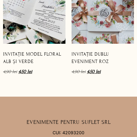
INVITAȚIE MODEL FLORAL
INVITAȚIE DUBLU
ALB ȘI VERDE
EVENIMENT ROZ
4,90
lei
4,50
lei
4,90
lei
4,50
lei
EVENIMENTE PENTRU SUFLET SRL
CUI: 42093200