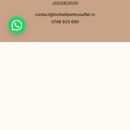
J33/26/2020
contact@invitatiipentrusuflet.ro
0748 825 690
Facebook
Instagram
MENIU
Acasă
Povestea noastră
Întrebări frecvente
Contact
LINK-URI UTILE
Politică de confidențialitate
Politică cookie