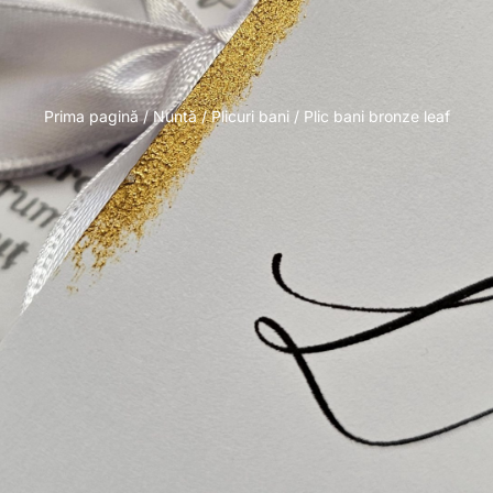
Prima pagină
/
Nuntă
/
Plicuri bani
/ Plic bani bronze leaf