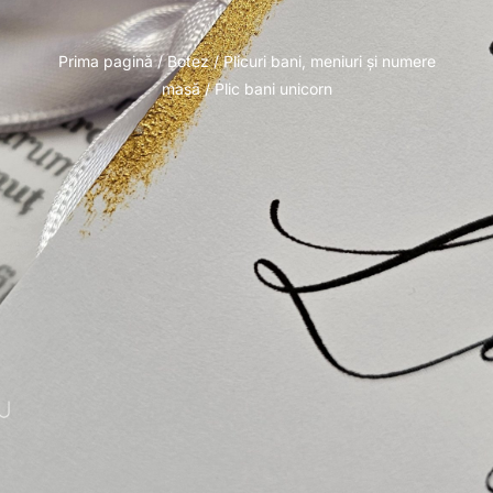
Prima pagină
/
Botez
/
Plicuri bani, meniuri și numere
masă
/ Plic bani unicorn