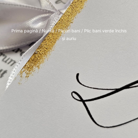
Prima pagină
/
Nuntă
/
Plicuri bani
/ Plic bani verde închis
și auriu