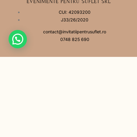
EVENIMENTE PENTRU SUFLET SRL
CUI: 42093200
J33/26/2020
contact@invitatiipentrusuflet.ro
0748 825 690
Facebook
Instagram
MENIU
Acasă
Povestea noastră
Întrebări frecvente
Contact
LINK-URI UTILE