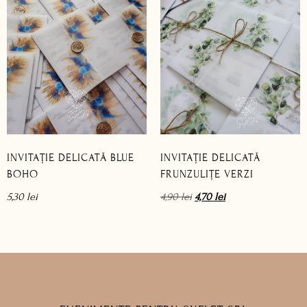
INVITAȚIE DELICATĂ BLUE
INVITAȚIE DELICATĂ
BOHO
FRUNZULIȚE VERZI
5,30
lei
4,90
lei
4,70
lei