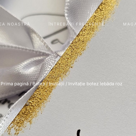
EA NOASTRĂ
ÎNTREBĂRI FRECVENTE
MAGA
Prima pagină
/
Botez
/
Invitații
/ Invitație botez lebăda roz