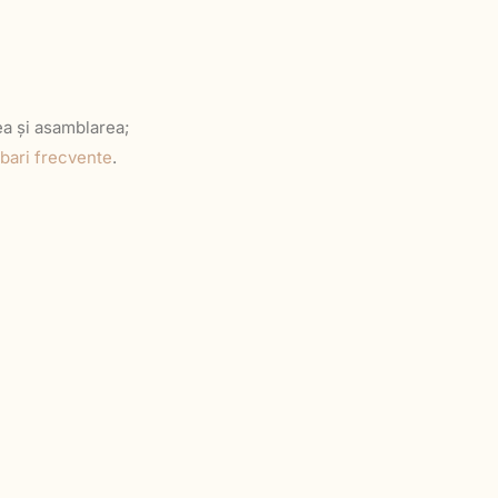
ea și asamblarea;
ebari frecvente
.