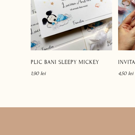
PLIC BANI SLEEPY MICKEY
INVIT
1,90
lei
4,50
lei