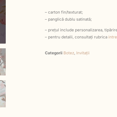
– carton fin/texturat;
– panglică dublu satinată;
– prețul include personalizarea, tipărir
– pentru detalii, consultați rubrica
intr
Categorii
Botez
,
Invitații