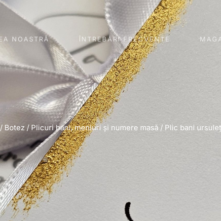
EA NOASTRĂ
ÎNTREBĂRI FRECVENTE
MAGA
/
Botez
/
Plicuri bani, meniuri și numere masă
/ Plic bani ursuleț