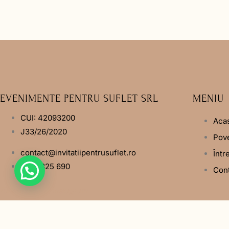
EVENIMENTE PENTRU SUFLET SRL
MENIU
CUI: 42093200
Aca
J33/26/2020
Pove
contact@invitatiipentrusuflet.ro
Într
0748 825 690
Con
Facebook
Instagram