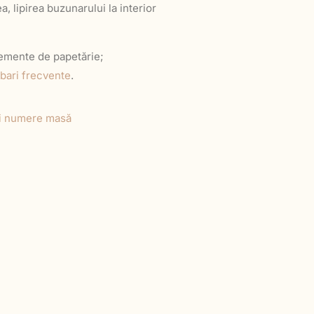
a, lipirea buzunarului la interior
elemente de papetărie;
ebari frecvente
.
 și numere masă