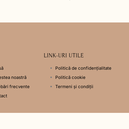
LINK-URI UTILE
să
Politică de confidențialitate
stea noastră
Politică cookie
ebări frecvente
Termeni și condiții
tact